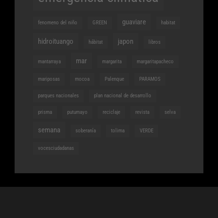
guaviare
fenomeno del niño
GREEN
habitat
hidroituango
japon
hábitat
libros
mar
mantarraya
margarita
margaritapacheco
mariposas
mocoa
Palenque
PARAMOS
parques nacionales
plan nacional de desarrollo
prisma
putumayo
reciclaje
revista
selva
semana
soberanía
tolima
VERDE
vocesciudadanas