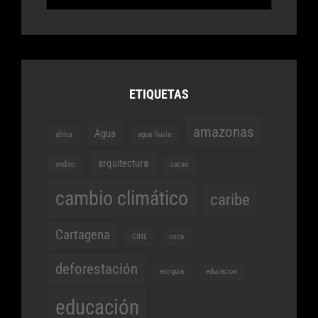
ETIQUETAS
amazonas
Agua
africa
agua lluvia
arquitectura
andino
cacao
cambio climático
caribe
Cartagena
CINE
coca
deforestación
ecoguia
educacion
educación