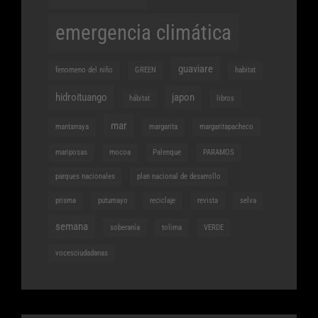
emergencia climática
guaviare
fenomeno del niño
GREEN
habitat
hidroituango
japon
hábitat
libros
mar
mantarraya
margarita
margaritapacheco
mariposas
mocoa
Palenque
PARAMOS
parques nacionales
plan nacional de desarrollo
prisma
putumayo
reciclaje
revista
selva
semana
soberanía
tolima
VERDE
vocesciudadanas