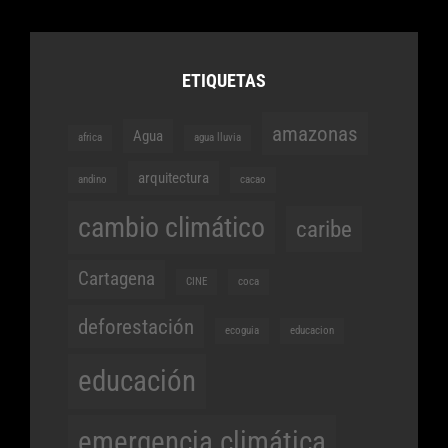
ETIQUETAS
amazonas
Agua
africa
agua lluvia
arquitectura
andino
cacao
cambio climático
caribe
Cartagena
CINE
coca
deforestación
ecoguia
educacion
educación
emergencia climática